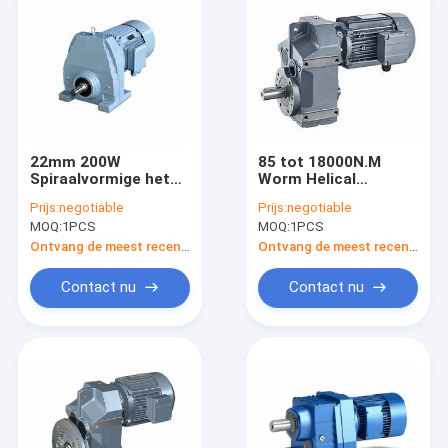
22mm 200W
85 tot 18000N.M
Spiraalvormige het
Worm Helical
Reductiemiddelen
Gearbox 1440rpm
Prijs:
negotiable
Prijs:
negotiable
Enige Fase van de
0.18KW 0.25KW
MOQ:
1PCS
MOQ:
1PCS
Toestelsnelheid met
Bestuurder Speed
Ontvang de meest recente Prijs
Ontvang de meest recente Prijs
Controller
Contact nu
Contact nu