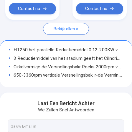
Cirkelvormig Reductiemiddel
Contact nu
Contact nu
Schacht Opgezet Toestelreductiemiddel
Bekijk alles
Verticaal Toestelreductiemiddel
Horizontale Versnellingsbak
HT250 het parallelle Reductiemiddel 0.12-200KW van het Schacht Spiraalvormige Toestel voor Metaal Recyclingsproductielijn
Het Rek van het wormtoestel
3 Reductiemiddel van het stadium geeft het Cilindrische Toestel Tandoppervlakte Zsy560 voor Mijnen vaste vorm
Cirkelvormige de Versnellingsbakr Reeks 2000rpm van de Hoge snelheidsvermindering
Het Reductiemiddel van het elektrische Motortoestel
650-3360rpm verticale Versnellingsbak, r-de Verminderingsmotor van het Reekstoestel
Stijf het Toestelreductiemiddel van de Tandflank
Middelgrote Horizontale Spiraalvormige Versnellingsbak met Motor 1400rpm 960rpm
R de Snelheidsreductiemiddel 1440rpm 8518000N.M van het Reeks Spiraalvormig Toestel
ISO9001 het Reductiemiddelenht250 Gietijzer Met hoge weerstand van de wormversnellingsbak
Laat Een Bericht Achter
HT250 in Gietijzer Met hoge weerstand van de Lijn het Spiraalvormige Versnellingsbak 0.12-200KW
We Zullen Snel Antwoorden
1440rpm het spiraalvormige Reductiemiddel IECEE 22mm 0.2KW van de Toestelsnelheid
R de Versnellingsbakgelijkstroom Reeks HT250 van de Reeks Hydraulische Spiraalvormige Vermindering