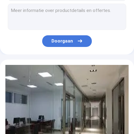
3 de Snelheidsreductiemiddel 380V 44V NMRV30 van het fase220v Spiraalvormig Toestel
Van het de Wormtoestel van 0.25KW 0.37KW van de de Verminderingsversnellingsbak het Aluminiumshell
Industrieel Parallel Shaftgear van 24V Reductiemiddel 50 tot 90000N.M
De op zwaar werk berekende Spiraalvormige reeks van het het Reductiemiddelenaluminium R van het Wormtoestel
SGS Spiraalvormige Verminderingsversnellingsbak 2.5-360rpm, de Verminderingsdoos van het Elektrische Motortoestel
Doorgaan
Rf-het Reductiemiddelenflens van het Reeks zette de Spiraalvormige Toestel Horizontale 0.37KW op
Coaxiaal Spiraalvormig Konisch Tandwielreductiemiddel Voet Opgezette 3600rpm
F Spiraalvormige Versnellingsbak 3 Stadium 4 Stadium 6 van de Reeks Parallelle Schacht Stadium
Rechte hoek Hol Shaftgear Reductiemiddel 8,4 aan 280rpm
2 Spiraalvormige de Verminderingsversnellingsbak 3 van de stadiumschuine rand Stadiumr Reeks