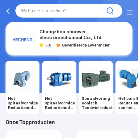
Changzhou shuowei
electromechanical Co., Ltd
5.0
Geverifieerde Leverancier
Het
Het
Spiraalvormig
Het parall
spiraalvormige
spiraalvormige
Konisch
Reductie
Reductiemiddel
Reductiemiddel
Tandwielreductiemiddel
van het
van de
van het
Schacht
Toestelsnelheid
Wormtoestel
Spiraalvo
Toestel
Onze Topproducten