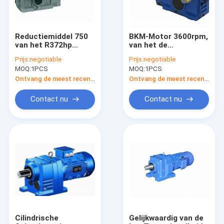
Reductiemiddel 750
BKM-Motor 3600rpm,
van het R372hp
van het de
Spiraalvormig
Elektrische
Prijs:
negotiable
Prijs:
negotiable
Konische Tandwiel
Motortoestel van
MOQ:
1PCS
MOQ:
1PCS
aan 3000rpm
HT250 de
Verminderingsdoos
Ontvang de meest recente Prijs
Ontvang de meest recente Prijs
van het Reeks de
Spiraalvormige
Contact nu
Contact nu
Konische Tandwiel
Huis
Producten
Ongeveer ons
Cilindrische
Gelijkwaardig van de