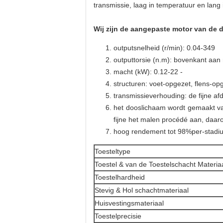
transmissie, laag in temperatuur en lang 
Wij zijn de aangepaste motor van de
outputsnelheid (r/min): 0.04-349
outputtorsie (n.m): bovenkant aan
macht (kW): 0.12-22 -
structuren: voet-opgezet, flens-op
transmissieverhouding: de fijne af
het dooslichaam wordt gemaakt van
fijne het malen procédé aan, daar
hoog rendement tot 98%per-stadiu
Toesteltype
Toestel & van de Toestelschacht Materia
Toestelhardheid
Stevig & Hol schachtmateriaal
Huisvestingsmateriaal
Toestelprecisie