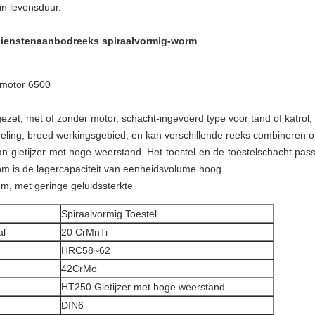
in levensduur.
 dienstenaanbodreeks spiraalvormig-worm
 motor 6500
gezet, met of zonder motor, schacht-ingevoerd type voor tand of katrol;
deling, breed werkingsgebied, en kan verschillende reeks combineren o
 gietijzer met hoge weerstand. Het toestel en de toestelschacht pas
om is de lagercapaciteit van eenheidsvolume hoog.
m, met geringe geluidssterkte
Spiraalvormig Toestel
al
20 CrMnTi
HRC58~62
42CrMo
HT250 Gietijzer met hoge weerstand
DIN6