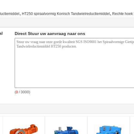
,
,
uctiemiddel
HT250 spiraalvormig Konisch Tandwielreductiemiddel
Rechte hoek 
al
Direct Stuur uw aanvraag naar ons
(
0
/ 3000)