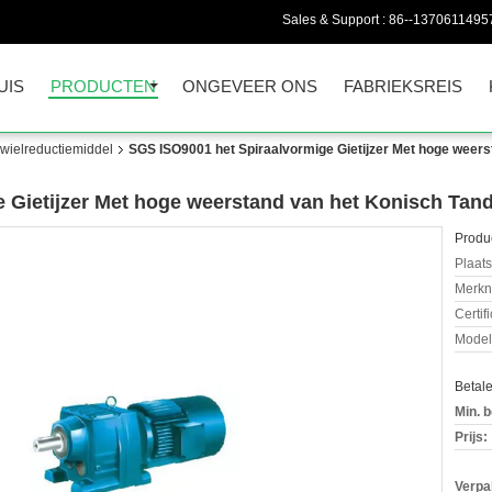
Sales & Support :
86--1370611495
UIS
PRODUCTEN
ONGEVEER ONS
FABRIEKSREIS
wielreductiemiddel
SGS ISO9001 het Spiraalvormige Gietijzer Met hoge weers
 Gietijzer Met hoge weerstand van het Konisch Tan
Produc
Plaats
Merkn
Certif
Mode
Betal
Min. b
Prijs:
Verpa