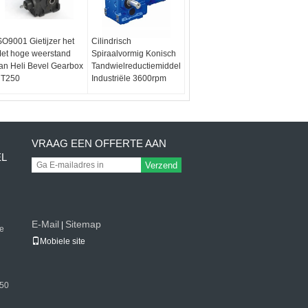
SO9001 Gietijzer het
Cilindrisch
et hoge weerstand
Spiraalvormig Konisch
an Heli Bevel Gearbox
Tandwielreductiemiddel
T250
Industriële 3600rpm
VRAAG EEN OFFERTE AAN
EL
Verzend
E-Mail
Sitemap
|
de
Mobiele site
250