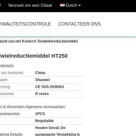
Verzoek om een Citaat
Dutch
7
KWALITEITSCONTROLE
CONTACTEER ONS
tand van het Konisch Tandwielreductiemiddel
dwielreductiemiddel HT250
tdetails:
 van herkomst:
China
aam:
Shuowei
icering:
CE SGS ISO9001
lnummer:
R reeks
en & Verzenden Algemene voorwaarden:
estelaantal:
1PCS
Negotiable
Houten Geval; De
kking Details:
aangepaste Verpakking is