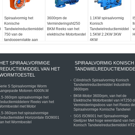
Spiraalvormig het
3600rpm de
1.1KW spiraalvormig
I
Konische
Verminderingsht250
Konisch
M
0
Tandwielreductiemiddel
BKM Reeks van het
Tandwielreductiemiddel
v
750 van de
elektrische Motortoestel
1.5KW 2.2KW 3KW
H
tandoppervlakte aan
4KW
3000rpm
HET SPIRAALVORMIGE
SPIRAALVORMIG KONISCH
REDUCTIEMIDDEL VAN HET
TANDWIELREDUCTIEMIDD
WORMTOESTEL
Cilindrisch Spiraalvormig Konisch
Tandwielreductiemiddel Industriële
erie S Spiraalvormige Worm
3600rpm
Aangepaste Motoren 4000N.M
BKM-Motor 3600rpm, van het de
.5-360rpm spiraalvormige het
Elektrische Motortoestel van HT250 
eductiemiddelenr Reeks van het
Verminderingsdoos van het Reeks de
ormtoestel met Motor
Spiraalvormige Konische Tandwiel
.5-360rpm het spiraalvormige
SGS ISO9001 het Spiraalvormige
eductiemiddel Horizontale ISO9001
Gietijzer Met hoge weerstand van het
an het Wormtoestel
Konisch Tandwielreductiemiddel HT