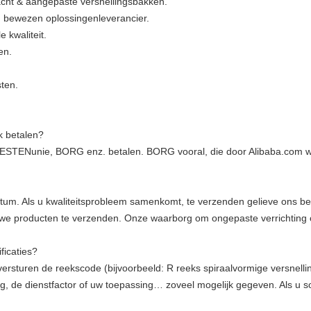
cht & aangepaste versnellingsbakken.
en bewezen oplossingenleverancier.
e kwaliteit.
en.
sten.
k betalen?
WESTENunie, BORG enz. betalen. BORG vooral, die door Alibaba.com wo
tum. Als u kwaliteitsprobleem samenkomt, te verzenden gelieve ons bee
e producten te verzenden. Onze waarborg om ongepaste verrichting of 
ficaties?
versturen de reekscode (bijvoorbeeld: R reeks spiraalvormige versnellin
g, de dienstfactor of uw toepassing… zoveel mogelijk gegeven. Als u 