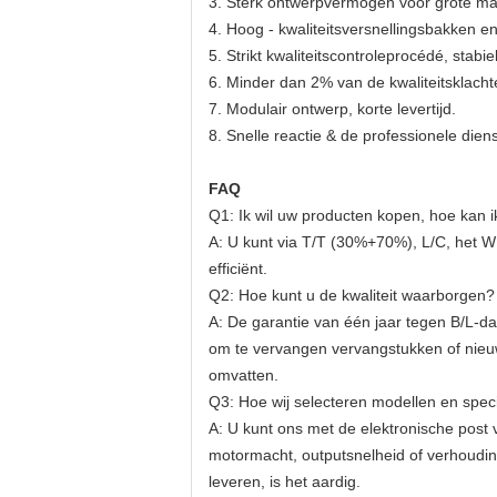
3. Sterk ontwerpvermogen voor grote ma
4. Hoog - kwaliteitsversnellingsbakken 
5. Strikt kwaliteitscontroleprocédé, stabiel
6. Minder dan 2% van de kwaliteitsklacht
7. Modulair ontwerp, korte levertijd.
8. Snelle reactie & de professionele dien
FAQ
Q1: Ik wil uw producten kopen, hoe kan i
A: U kunt via T/T (30%+70%), L/C, het 
efficiënt.
Q2: Hoe kunt u de kwaliteit waarborgen?
A: De garantie van één jaar tegen B/L-da
om te vervangen vervangstukken of nieuw
omvatten.
Q3: Hoe wij selecteren modellen en speci
A: U kunt ons met de elektronische post 
motormacht, outputsnelheid of verhoudin
leveren, is het aardig.