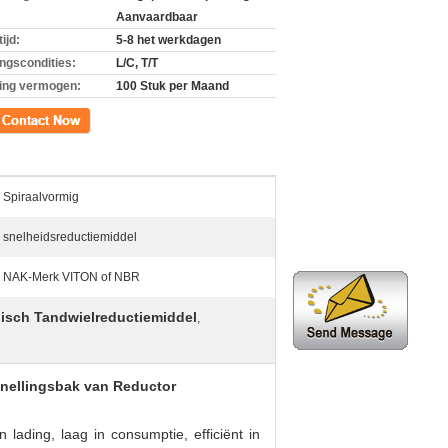
Aanvaardbaar
ijd:
5-8 het werkdagen
ingscondities:
L/C, T/T
ing vermogen:
100 Stuk per Maand
ct
Spiraalvormig
snelheidsreductiemiddel
NAK-Merk VITON of NBR
isch Tandwielreductiemiddel
,
snellingsbak van Reductor
n lading, laag in consumptie, efficiënt in