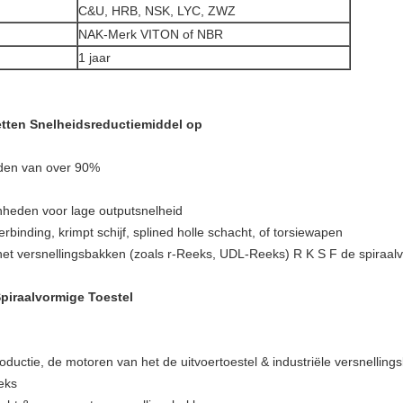
C&U, HRB, NSK, LYC, ZWZ
NAK-Merk VITON of NBR
1 jaar
tten Snelheidsreductiemiddel op
den van over 90%
enheden voor lage outputsnelheid
rbinding, krimpt schijf, splined holle schacht, of torsiewapen
het versnellingsbakken (zoals r-Reeks, UDL-Reeks) R K S F de spiraa
piraalvormige Toestel
ductie, de motoren van het de uitvoertoestel & industriële versnelling
eks