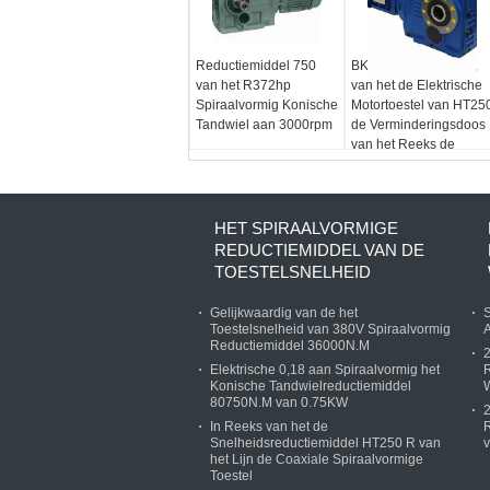
Reductiemiddel 750
BKM-Motor 3600rpm,
van het R372hp
van het de Elektrische
Spiraalvormig Konische
Motortoestel van HT25
Tandwiel aan 3000rpm
de Verminderingsdoos
van het Reeks de
Spiraalvormige
Konische Tandwiel
HET SPIRAALVORMIGE
REDUCTIEMIDDEL VAN DE
TOESTELSNELHEID
Gelijkwaardig van de het
S
Toestelsnelheid van 380V Spiraalvormig
Reductiemiddel 36000N.M
2
Elektrische 0,18 aan Spiraalvormig het
R
Konische Tandwielreductiemiddel
W
80750N.M van 0.75KW
2
In Reeks van het de
R
Snelheidsreductiemiddel HT250 R van
v
het Lijn de Coaxiale Spiraalvormige
Toestel