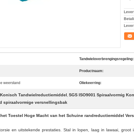
Levert
Betal
Lever
Conta
Tandwieloverbrengingsregeling:
Productnaam:
ge weerstand
Oliekeerring:
 Konisch Tandwielreductiemiddel
SGS ISO9001 Spiraalvormig Kon
,
 spiraalvormige versnellingsbak
 het Toestel Hoge Macht van het Schuine randreductiemiddel Ver
orsie en uitstekende prestaties. Stal in lopen, laag in lawaai, groot i